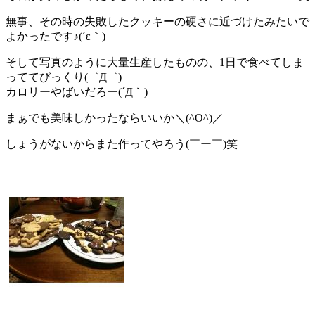
無事、その時の失敗したクッキーの硬さに近づけたみたいで
よかったです♪(´ε｀)
そして写真のように大量生産したものの、1日で食べてしま
っててびっくり(゜Д゜)
カロリーやばいだろー(´Д｀)
まぁでも美味しかったならいいか＼(^O^)／
しょうがないからまた作ってやろう(￣ー￣)笑