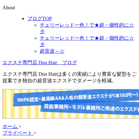
About
ブログTOP
チェリーレッド一色！で★超・個性的に☆
彡
チェリーレッド一色！で★超・個性的に☆
彡
超音波～☆
エクステ専門店 Duo Hair ブログ
エクステ専門店 Duo Hairは多くの実績により豊富な髪型をご
提案でき独自の超音波エクステでダメージを軽減。
ホーム
>
プライベート
>