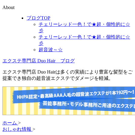
About
ブログTOP
チェリーレッド一色！で★超・個性的に☆
彡
チェリーレッド一色！で★超・個性的に☆
彡
超音波～☆
エクステ専門店 Duo Hair ブログ
エクステ専門店 Duo Hairは多くの実績により豊富な髪型をご
提案でき独自の超音波エクステでダメージを軽減。
ホーム
>
おしゃれ情報
>