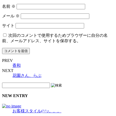
名前
※
メール
※
サイト
次回のコメントで使用するためブラウザーに自分の名
前、メールアドレス、サイトを保存する。
PREV
香和
NEXT
花園さん、らぶ
NEW ENTRY
お客様スタイル(^^♪。。。