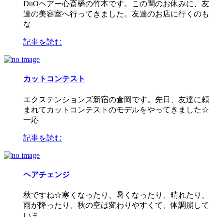
DuOヘアー心斎橋の竹本です。この間のお休みに、友
達の美容室へ行ってきました。友達のお店に行くのも
な
記事を読む
カットコンテスト
エクステンションズ新宿の倉岡です。先日、友達に頼
まれてカットコンテストのモデルをやってきました☆
一応
記事を読む
ヘアチェンジ
秋ですね☆寒くなったり、暑くなったり、晴れたり、
雨が降ったり、秋の空は変わりやすくて、体調崩して
いま