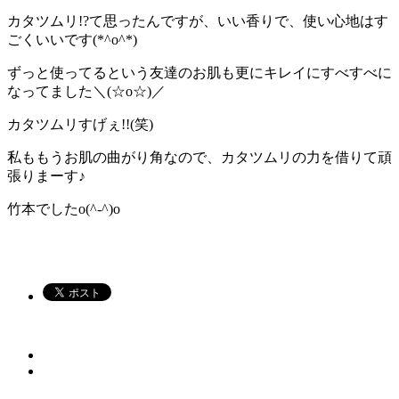
カタツムリ!?て思ったんですが、いい香りで、使い心地はす
ごくいいです(*^o^*)
ずっと使ってるという友達のお肌も更にキレイにすべすべに
なってました＼(☆o☆)／
カタツムリすげぇ!!(笑)
私ももうお肌の曲がり角なので、カタツムリの力を借りて頑
張りまーす♪
竹本でしたo(^-^)o