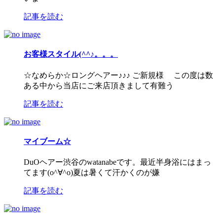
記事を読む
お客様スタイル(^^♪。。。
☆なめらか☆ロングヘアー♪♪♪ ご新規様 この度は数
ある中から当店にご来店頂きまして有難う
記事を読む
マイブーム☆
DuOヘアー渋谷のwatanabeです。最近半身浴にはまっ
てます(o^∀^o)夏は暑くて汗かくのが嫌
記事を読む