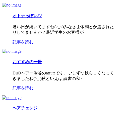
オトナっぽい♡
暑い日が続いてますね(>_<)みなさま体調とか崩された
りしてませんか？最近学生のお客様が
記事を読む
おすすめの一冊
DuOヘアー渋谷のatsutaです。少しずつ秋らしくなって
きましたね(^_-)秋といえば,読書の秋･
記事を読む
ヘアチェンジ