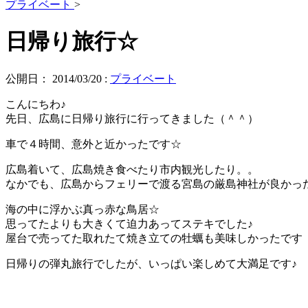
プライベート
>
日帰り旅行☆
公開日：
2014/03/20
:
プライベート
こんにちわ♪
先日、広島に日帰り旅行に行ってきました（＾＾）
車で４時間、意外と近かったです☆
広島着いて、広島焼き食べたり市内観光したり。。
なかでも、広島からフェリーで渡る宮島の厳島神社が良かっ
海の中に浮かぶ真っ赤な鳥居☆
思ってたよりも大きくて迫力あってステキでした♪
屋台で売ってた取れたて焼き立ての牡蠣も美味しかったです
日帰りの弾丸旅行でしたが、いっぱい楽しめて大満足です♪