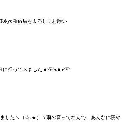
s Tokyo新宿店をよろしくお願い
行って来ましたo(^∇^o)(o^∇^
ましたヽ（☆‐★）ヽ雨の音ってなんで、あんなに寝や