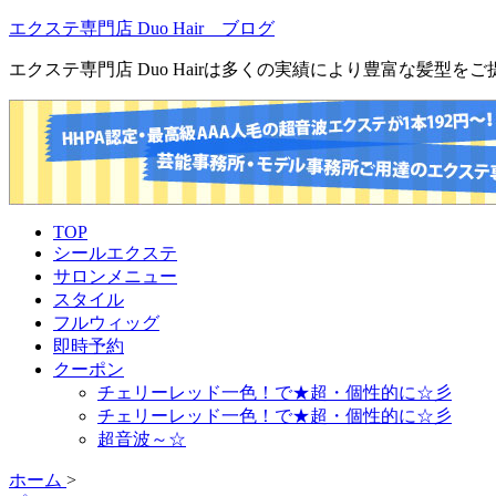
エクステ専門店 Duo Hair ブログ
エクステ専門店 Duo Hairは多くの実績により豊富な髪型
TOP
シールエクステ
サロンメニュー
スタイル
フルウィッグ
即時予約
クーポン
チェリーレッド一色！で★超・個性的に☆彡
チェリーレッド一色！で★超・個性的に☆彡
超音波～☆
ホーム
>