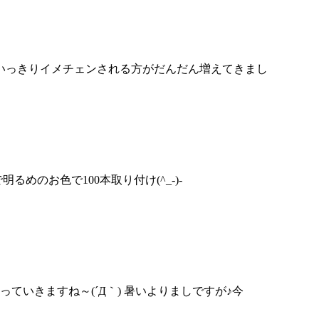
思いっきりイメチェンされる方がだんだん増えてきまし
めのお色で100本取り付け(^_-)-
ていきますね～(´Д｀) 暑いよりましですが♪今