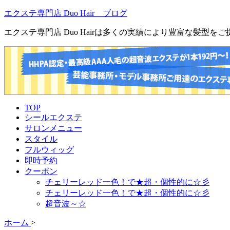
エクステ専門店 Duo Hair ブログ
エクステ専門店 Duo Hairは多くの実績により豊富な髪型
TOP
シールエクステ
サロンメニュー
スタイル
フルウィッグ
即時予約
クーポン
チェリーレッド一色！で★超・個性的に☆彡
チェリーレッド一色！で★超・個性的に☆彡
超音波～☆
ホーム
>