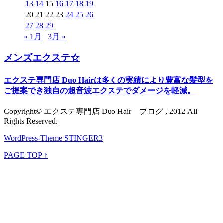
13
14
15
16
17
18
19
20
21
22
23
24
25
26
27
28
29
« 1月
3月 »
メンズエクステ☆
エクステ専門店 Duo Hairは多くの実績により豊富な髪型を
ご提案でき独自の超音波エクステでダメージを軽減。
Copyright© エクステ専門店 Duo Hair ブログ , 2012 All
Rights Reserved.
WordPress-Theme STINGER3
PAGE TOP ↑