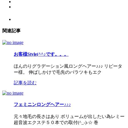
関連記事
お客様Style(^^♪です。。。
ほんのりグラデーション風ロングヘアー♪♪♪ リピータ
ー様。 伸ばしかけで毛先のバラツキもエク
記事を読む
フェミニンロングヘアー♪♪♪
元々地毛の長さはあり ボリュームが出したい為レミー
超音波エクステ５０本での取付(^_-)-☆ 巻