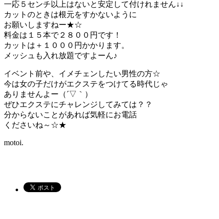
一応５センチ以上はないと安定して付けれません↓↓
カットのときは根元をすかないように
お願いしますねー★☆
料金は１５本で２８００円です！
カットは＋１０００円かかります。
メッシュも入れ放題ですよーん♪
イベント前や、イメチェンしたい男性の方☆
今は女の子だけがエクステをつけてる時代じゃ
ありませんよー（´▽｀）
ぜひエクステにチャレンジしてみては？？
分からないことがあれば気軽にお電話
くださいね～☆★
motoi.