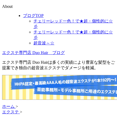
About
ブログTOP
チェリーレッド一色！で★超・個性的に☆
彡
チェリーレッド一色！で★超・個性的に☆
彡
超音波～☆
エクステ専門店 Duo Hair ブログ
エクステ専門店 Duo Hairは多くの実績により豊富な髪型をご
提案でき独自の超音波エクステでダメージを軽減。
ホーム
>
エクステ
>