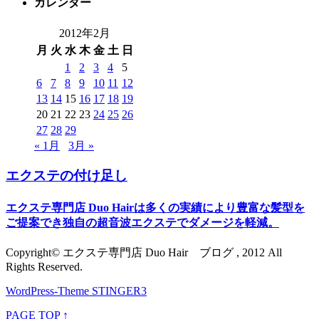
カレンダー
2012年2月
月
火
水
木
金
土
日
1
2
3
4
5
6
7
8
9
10
11
12
13
14
15
16
17
18
19
20
21
22
23
24
25
26
27
28
29
« 1月
3月 »
エクステの付け足し
エクステ専門店 Duo Hairは多くの実績により豊富な髪型を
ご提案でき独自の超音波エクステでダメージを軽減。
Copyright© エクステ専門店 Duo Hair ブログ , 2012 All
Rights Reserved.
WordPress-Theme STINGER3
PAGE TOP ↑