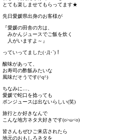
とても楽しませてもらってます★
先日愛媛県出身のお客様が
『愛媛の田舎の方は、
みかんジュースでご飯を炊く
人がいますよ～』
っていってました(･Д･`)！
酸味があって、
お寿司の酢飯みたいな
風味だそうです(^q^)
ちなみに…、
愛媛で蛇口を捻っても
ポンジュースは出ないらしい(笑)
旅行とか好きなんで
こんな地方ネタ大好きです(o>ω<o)
皆さんもぜひご来店されたら
地元のおもしろネタを