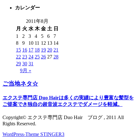
カレンダー
2011年8月
月
火
水
木
金
土
日
1
2
3
4
5
6
7
8
9
10
11
12
13
14
15
16
17
18
19
20
21
22
23
24
25
26
27
28
29
30
31
9月 »
ご当地ネタ☆
エクステ専門店 Duo Hairは多くの実績により豊富な髪型を
ご提案でき独自の超音波エクステでダメージを軽減。
Copyright© エクステ専門店 Duo Hair ブログ , 2011 All
Rights Reserved.
WordPress-Theme STINGER3