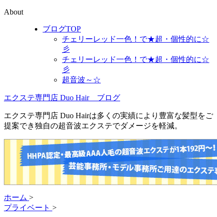
About
ブログTOP
チェリーレッド一色！で★超・個性的に☆
彡
チェリーレッド一色！で★超・個性的に☆
彡
超音波～☆
エクステ専門店 Duo Hair ブログ
エクステ専門店 Duo Hairは多くの実績により豊富な髪型をご
提案でき独自の超音波エクステでダメージを軽減。
ホーム
>
プライベート
>