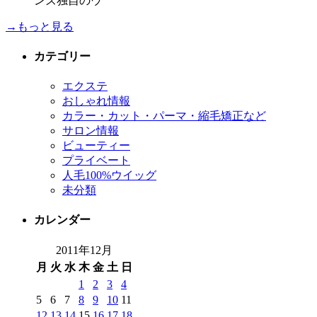
ンズ独自のウ
→もっと見る
カテゴリー
エクステ
おしゃれ情報
カラー・カット・パーマ・縮毛矯正など
サロン情報
ビューティー
プライベート
人毛100%ウイッグ
未分類
カレンダー
2011年12月
月
火
水
木
金
土
日
1
2
3
4
5
6
7
8
9
10
11
12
13
14
15
16
17
18