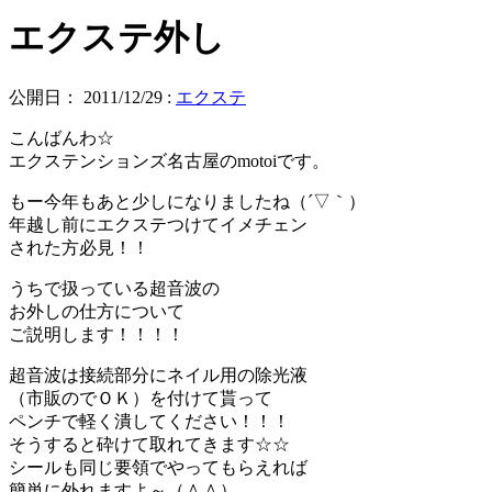
エクステ外し
公開日：
2011/12/29
:
エクステ
こんばんわ☆
エクステンションズ名古屋のmotoiです。
もー今年もあと少しになりましたね（´▽｀）
年越し前にエクステつけてイメチェン
された方必見！！
うちで扱っている超音波の
お外しの仕方について
ご説明します！！！！
超音波は接続部分にネイル用の除光液
（市販のでＯＫ）を付けて貰って
ペンチで軽く潰してください！！！
そうすると砕けて取れてきます☆☆
シールも同じ要領でやってもらえれば
簡単に外れますよ～（＾＾）