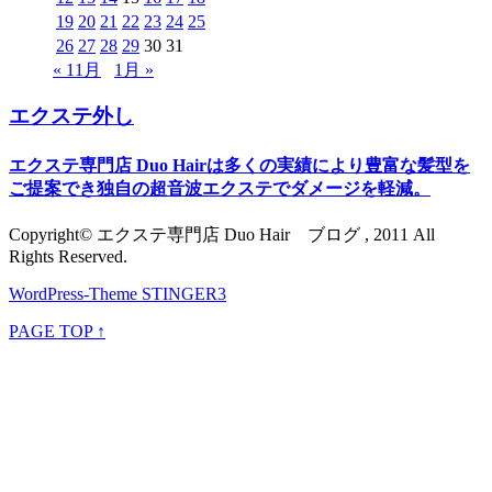
19
20
21
22
23
24
25
26
27
28
29
30
31
« 11月
1月 »
エクステ外し
エクステ専門店 Duo Hairは多くの実績により豊富な髪型を
ご提案でき独自の超音波エクステでダメージを軽減。
Copyright© エクステ専門店 Duo Hair ブログ , 2011 All
Rights Reserved.
WordPress-Theme STINGER3
PAGE TOP ↑