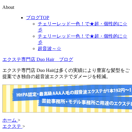
About
ブログTOP
チェリーレッド一色！で★超・個性的に☆
彡
チェリーレッド一色！で★超・個性的に☆
彡
超音波～☆
エクステ専門店 Duo Hair ブログ
エクステ専門店 Duo Hairは多くの実績により豊富な髪型をご
提案でき独自の超音波エクステでダメージを軽減。
ホーム
>
エクステ
>