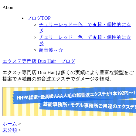
About
ブログTOP
チェリーレッド一色！で★超・個性的に☆
彡
チェリーレッド一色！で★超・個性的に☆
彡
超音波～☆
エクステ専門店 Duo Hair ブログ
エクステ専門店 Duo Hairは多くの実績により豊富な髪型をご
提案でき独自の超音波エクステでダメージを軽減。
ホーム
>
未分類
>