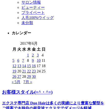
サロン情報
ビューティー
プライベート
人毛100%ウイッグ
未分類
カレンダー
2017年6月
月
火
水
木
金
土
日
1
2
3
4
5
6
7
8
9
10
11
12
13
14
15
16
17
18
19
20
21
22
23
24
25
26
27
28
29
30
« 5月
7月 »
お客様スタイル(=^・^=)
エクステ専門店 Duo Hairは多くの実績により豊富な髪型を
ご提案でき独自の超音波エクステでダメージを軽減。