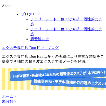
About
ブログTOP
チェリーレッド一色！で★超・個性的に☆
彡
チェリーレッド一色！で★超・個性的に☆
彡
超音波～☆
エクステ専門店 Duo Hair ブログ
エクステ専門店 Duo Hairは多くの実績により豊富な髪型をご
提案でき独自の超音波エクステでダメージを軽減。
ホーム
>
未分類
>