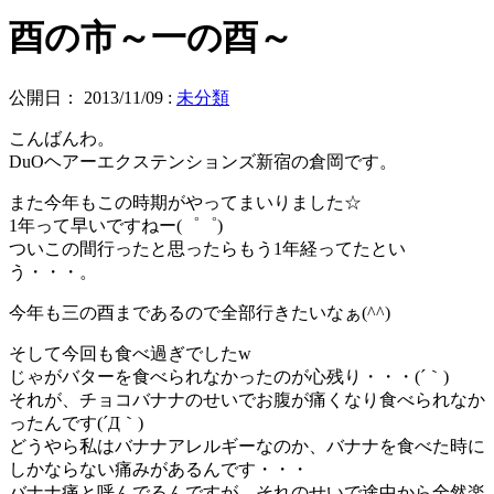
酉の市～一の酉～
公開日：
2013/11/09
:
未分類
こんばんわ。
DuOヘアーエクステンションズ新宿の倉岡です。
また今年もこの時期がやってまいりました☆
1年って早いですねー(゜゜)
ついこの間行ったと思ったらもう1年経ってたとい
う・・・。
今年も三の酉まであるので全部行きたいなぁ(^^)
そして今回も食べ過ぎでしたw
じゃがバターを食べられなかったのが心残り・・・(´｀)
それが、チョコバナナのせいでお腹が痛くなり食べられなか
ったんです(´Д｀)
どうやら私はバナナアレルギーなのか、バナナを食べた時に
しかならない痛みがあるんです・・・
バナナ痛と呼んでるんですが、それのせいで途中から全然楽