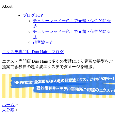
About
ブログTOP
チェリーレッド一色！で★超・個性的に☆
彡
チェリーレッド一色！で★超・個性的に☆
彡
超音波～☆
エクステ専門店 Duo Hair ブログ
エクステ専門店 Duo Hairは多くの実績により豊富な髪型をご
提案でき独自の超音波エクステでダメージを軽減。
ホーム
>
未分類
>