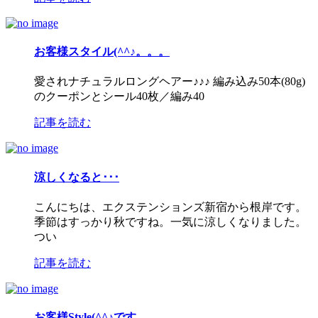
お客様スタイル(^^♪。。。
愛されナチュラルロングヘアー♪♪♪ 編み込み50本(80g)
のクーポンとシール40枚／編み40
記事を読む
涼しくなると･･･
こんにちは、エクステンションズ新宿から根岸です。
季節はすっかり秋ですね。一気に涼しくなりました。
つい
記事を読む
お客様Style(^^♪です。。。