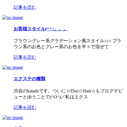
記事を読む
お客様スタイル(^^♪。。。
ブラウングレー系グラデーション風スタイル♪♪♪ ブラ
ウン系のお色とグレー系のお色を半々で混ぜて
記事を読む
エクステの種類
渋谷のkatadaです。ついに☆Duo☆Hair☆もブログデビ
ューとゆうことで(^O^)／私はエクス
記事を読む