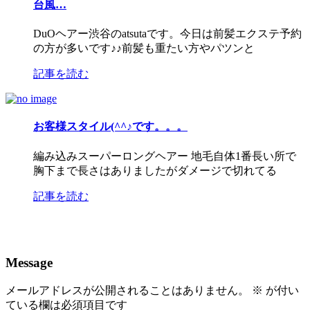
台風…
DuOヘアー渋谷のatsutaです。今日は前髪エクステ予約
の方が多いです♪♪前髪も重たい方やパツンと
記事を読む
お客様スタイル(^^♪です。。。
編み込みスーパーロングヘアー 地毛自体1番長い所で
胸下まで長さはありましたがダメージで切れてる
記事を読む
Message
メールアドレスが公開されることはありません。
※
が付い
ている欄は必須項目です