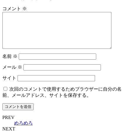
コメント
※
名前
※
メール
※
サイト
次回のコメントで使用するためブラウザーに自分の名
前、メールアドレス、サイトを保存する。
PREV
めろめろ
NEXT