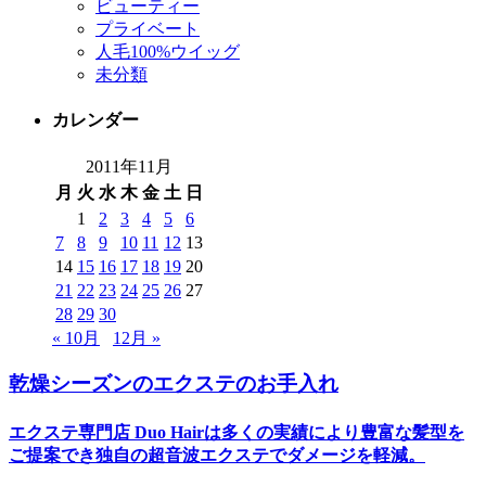
ビューティー
プライベート
人毛100%ウイッグ
未分類
カレンダー
2011年11月
月
火
水
木
金
土
日
1
2
3
4
5
6
7
8
9
10
11
12
13
14
15
16
17
18
19
20
21
22
23
24
25
26
27
28
29
30
« 10月
12月 »
乾燥シーズンのエクステのお手入れ
エクステ専門店 Duo Hairは多くの実績により豊富な髪型を
ご提案でき独自の超音波エクステでダメージを軽減。