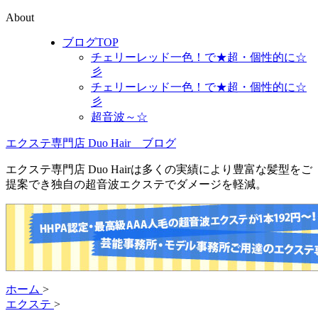
About
ブログTOP
チェリーレッド一色！で★超・個性的に☆
彡
チェリーレッド一色！で★超・個性的に☆
彡
超音波～☆
エクステ専門店 Duo Hair ブログ
エクステ専門店 Duo Hairは多くの実績により豊富な髪型をご
提案でき独自の超音波エクステでダメージを軽減。
ホーム
>
エクステ
>