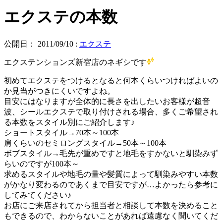
エクステの本数
公開日：
2011/09/10
:
エクステ
エクステンションズ新宿店のネギシです
初めてエクステをつけるとなると何本くらいつければよいの
か見当がつきにくいですよね。
目安にはなりますが全体的に長さを出したいお客様が超音
波、シールエクステで取り付けされる場合、多くご希望され
る本数をスタイル別にご紹介します♪
ショートスタイル→70本～100本
肩くらいのセミロングスタイル→50本～100本
ボブスタイル→毛先が重めですと地毛をすかないと馴染みず
らいのですが100本～
求めるスタイルや地毛の量や髪質によって馴染みやすい本数
がかなり変わるのであくまで目安ですが…よかったら参考に
してみてください♪
お店にご来店されてから担当者と相談して本数を決めること
もできるので、わからないことがあれば遠慮なく聞いてくだ