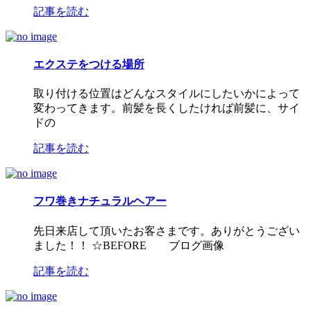
記事を読む
エクステをつける場所
取り付ける位置はどんなスタイルにしたいかによって
変わってきます。前髪を長くしたければ前髪に、サイ
ドの
記事を読む
フワ巻きナチュラルヘアー
先日来店して頂いたお客さまです。ありがとうござい
ました！！ ☆BEFORE ブログ画像
記事を読む