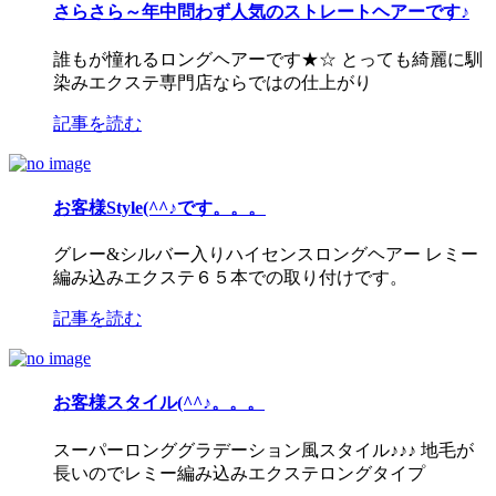
さらさら～年中問わず人気のストレートヘアーです♪
誰もが憧れるロングヘアーです★☆ とっても綺麗に馴
染みエクステ専門店ならではの仕上がり
記事を読む
お客様Style(^^♪です。。。
グレー&シルバー入りハイセンスロングヘアー レミー
編み込みエクステ６５本での取り付けです。
記事を読む
お客様スタイル(^^♪。。。
スーパーロンググラデーション風スタイル♪♪♪ 地毛が
長いのでレミー編み込みエクステロングタイプ