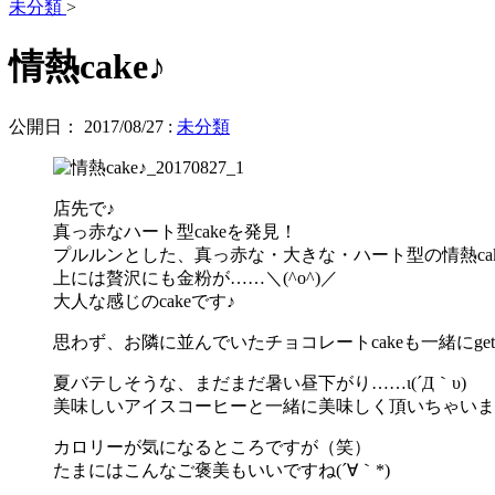
未分類
>
情熱cake♪
公開日：
2017/08/27
:
未分類
店先で♪
真っ赤なハート型cakeを発見！
プルルンとした、真っ赤な・大きな・ハート型の情熱cak
上には贅沢にも金粉が……＼(^o^)／
大人な感じのcakeです♪
思わず、お隣に並んでいたチョコレートcakeも一緒にge
夏バテしそうな、まだまだ暑い昼下がり……ι(´Д｀υ)
美味しいアイスコーヒーと一緒に美味しく頂いちゃいました(
カロリーが気になるところですが（笑）
たまにはこんなご褒美もいいですね(´∀｀*)