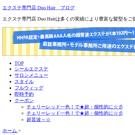
エクステ専門店 Duo Hair ブログ
エクステ専門店 Duo Hairは多くの実績により豊富な髪型
TOP
シールエクステ
サロンメニュー
スタイル
フルウィッグ
即時予約
クーポン
チェリーレッド一色！で★超・個性的に☆彡
チェリーレッド一色！で★超・個性的に☆彡
超音波～☆
ホーム
>