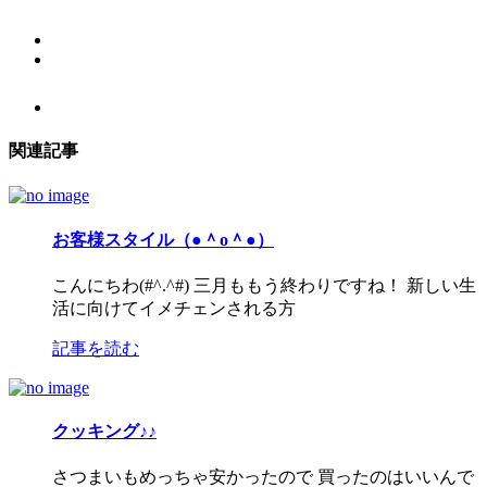
関連記事
お客様スタイル（●＾o＾●）
こんにちわ(#^.^#) 三月ももう終わりですね！ 新しい生
活に向けてイメチェンされる方
記事を読む
クッキング♪♪
さつまいもめっちゃ安かったので 買ったのはいいんで