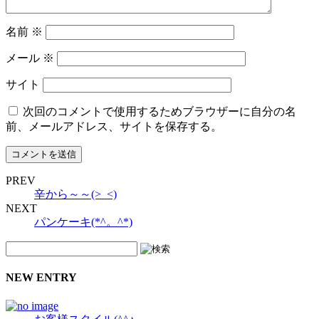
名前
※
メール
※
サイト
次回のコメントで使用するためブラウザーに自分の名
前、メールアドレス、サイトを保存する。
PREV
辛から～～(>_<)
NEXT
パンケーキ(*^。^*)
NEW ENTRY