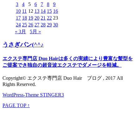
3
4
5
6
7
8
9
10
11
12
13
14
15
16
17
18
19
20
21
22
23
24
25
26
27
28
29
30
« 3月
5月 »
うさぎパン(^^♪
エクステ専門店 Duo Hairは多くの実績により豊富な髪型を
ご提案でき独自の超音波エクステでダメージを軽減。
Copyright© エクステ専門店 Duo Hair ブログ , 2017 All
Rights Reserved.
WordPress-Theme STINGER3
PAGE TOP ↑