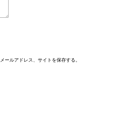
メールアドレス、サイトを保存する。