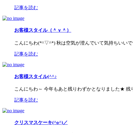
記事を読む
お客様スタイル（＾ｖ＾）
こんにちわ(*^▽^*) 秋は空気が澄んでいて気持ちい
記事を読む
お客様スタイル(^^♪
こんにちわ～ 今年もあと残りわずかとなりました★ 
記事を読む
クリスマスケーキ(^o^)／