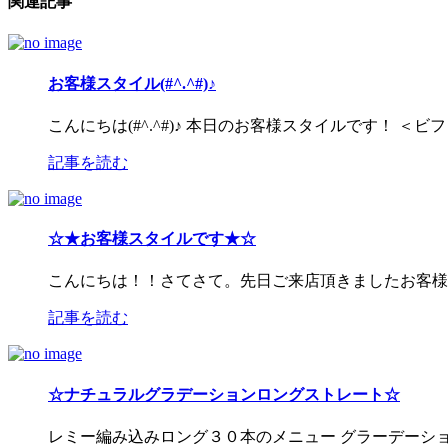
関連記事
お客様スタイル(#^.^#)♪
こんにちは(#^.^#)♪ 本日のお客様スタイルです！ ＜ビ
記事を読む
☆★お客様スタイルです★☆
こんにちは！！さてさて。先日ご来店頂きましたお客様のス
記事を読む
☆ナチュラルグラデーションロングストレート☆
レミー編み込みロング３０本のメニュー グラーデーショ