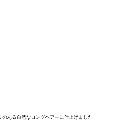
りのある自然なロングヘア―に仕上げました！