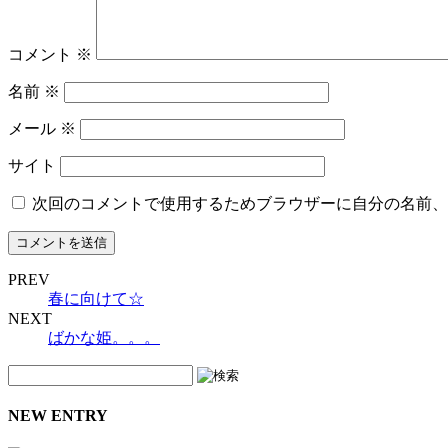
コメント
※
名前
※
メール
※
サイト
次回のコメントで使用するためブラウザーに自分の名前、
PREV
春に向けて☆
NEXT
ばかな姫。。。
NEW ENTRY