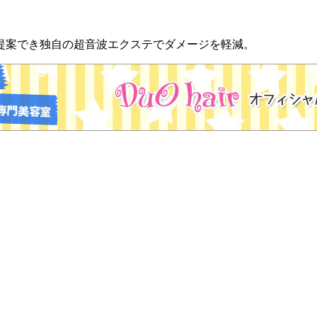
をご提案でき独自の超音波エクステでダメージを軽減。