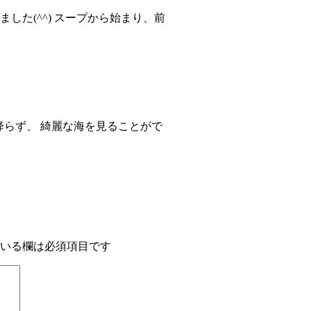
した(^^) スープから始まり、前
も降らず、 綺麗な海を見ることがで
いる欄は必須項目です