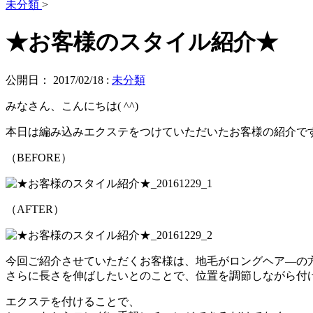
未分類
>
★お客様のスタイル紹介★
公開日：
2017/02/18
:
未分類
みなさん、こんにちは( ^^)
本日は編み込みエクステをつけていただいたお客様の紹介で
（BEFORE）
（AFTER）
今回ご紹介させていただくお客様は、地毛がロングヘア―の
さらに長さを伸ばしたいとのことで、位置を調節しながら付
エクステを付けることで、