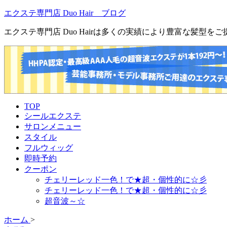
エクステ専門店 Duo Hair ブログ
エクステ専門店 Duo Hairは多くの実績により豊富な髪型
TOP
シールエクステ
サロンメニュー
スタイル
フルウィッグ
即時予約
クーポン
チェリーレッド一色！で★超・個性的に☆彡
チェリーレッド一色！で★超・個性的に☆彡
超音波～☆
ホーム
>