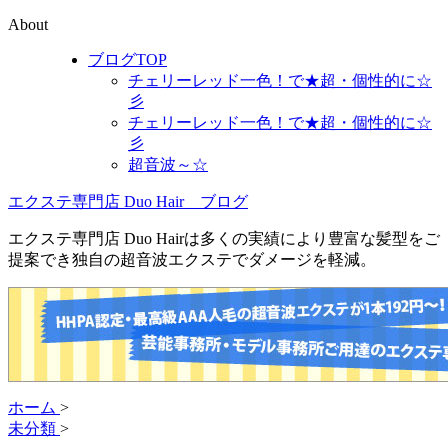
About
ブログTOP
チェリーレッド一色！で★超・個性的に☆
彡
チェリーレッド一色！で★超・個性的に☆
彡
超音波～☆
エクステ専門店 Duo Hair ブログ
エクステ専門店 Duo Hairは多くの実績により豊富な髪型をご
提案でき独自の超音波エクステでダメージを軽減。
ホーム
>
未分類
>