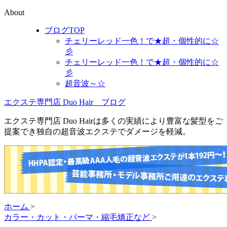
About
ブログTOP
チェリーレッド一色！で★超・個性的に☆
彡
チェリーレッド一色！で★超・個性的に☆
彡
超音波～☆
エクステ専門店 Duo Hair ブログ
エクステ専門店 Duo Hairは多くの実績により豊富な髪型をご
提案でき独自の超音波エクステでダメージを軽減。
ホーム
>
カラー・カット・パーマ・縮毛矯正など
>