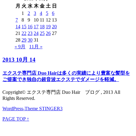
月
火
水
木
金
土
日
1
2
3
4
5
6
7
8
9
10
11
12
13
14
15
16
17
18
19
20
21
22
23
24
25
26
27
28
29
30
31
« 9月
11月 »
2013 10月 14
エクステ専門店 Duo Hairは多くの実績により豊富な髪型を
ご提案でき独自の超音波エクステでダメージを軽減。
Copyright© エクステ専門店 Duo Hair ブログ , 2013 All
Rights Reserved.
WordPress-Theme STINGER3
PAGE TOP ↑