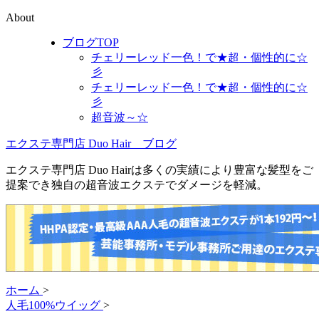
About
ブログTOP
チェリーレッド一色！で★超・個性的に☆
彡
チェリーレッド一色！で★超・個性的に☆
彡
超音波～☆
エクステ専門店 Duo Hair ブログ
エクステ専門店 Duo Hairは多くの実績により豊富な髪型をご
提案でき独自の超音波エクステでダメージを軽減。
ホーム
>
人毛100%ウイッグ
>