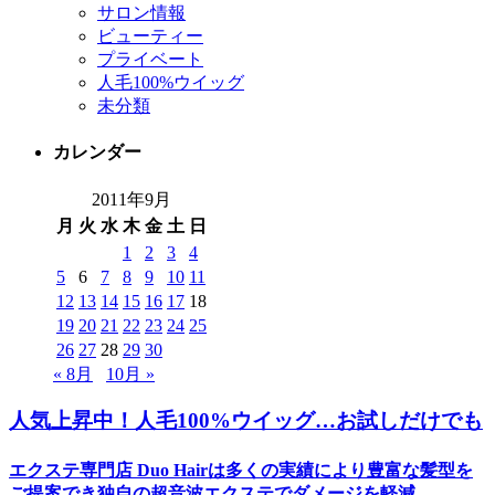
サロン情報
ビューティー
プライベート
人毛100%ウイッグ
未分類
カレンダー
2011年9月
月
火
水
木
金
土
日
1
2
3
4
5
6
7
8
9
10
11
12
13
14
15
16
17
18
19
20
21
22
23
24
25
26
27
28
29
30
« 8月
10月 »
人気上昇中！人毛100%ウイッグ…お試しだけでも
エクステ専門店 Duo Hairは多くの実績により豊富な髪型を
ご提案でき独自の超音波エクステでダメージを軽減。