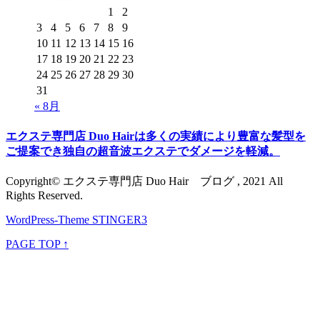
1
2
3
4
5
6
7
8
9
10
11
12
13
14
15
16
17
18
19
20
21
22
23
24
25
26
27
28
29
30
31
« 8月
エクステ専門店 Duo Hairは多くの実績により豊富な髪型を
ご提案でき独自の超音波エクステでダメージを軽減。
Copyright© エクステ専門店 Duo Hair ブログ , 2021 All
Rights Reserved.
WordPress-Theme STINGER3
PAGE TOP ↑