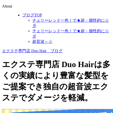
About
ブログTOP
チェリーレッド一色！で★超・個性的に☆
彡
チェリーレッド一色！で★超・個性的に☆
彡
超音波～☆
エクステ専門店 Duo Hair ブログ
エクステ専門店 Duo Hairは多
くの実績により豊富な髪型を
ご提案でき独自の超音波エク
ステでダメージを軽減。