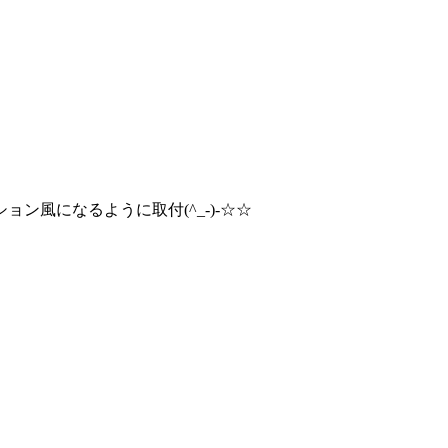
風になるように取付(^_-)-☆☆