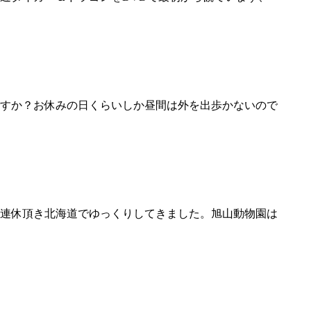
すか？お休みの日くらいしか昼間は外を出歩かないので
連休頂き北海道でゆっくりしてきました。旭山動物園は