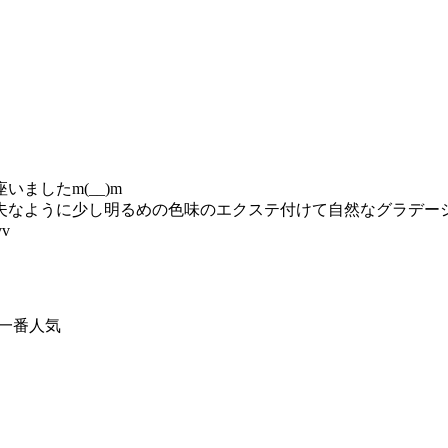
ましたm(__)m
なように少し明るめの色味のエクステ付けて自然なグラデーション
v
★当店一番人気