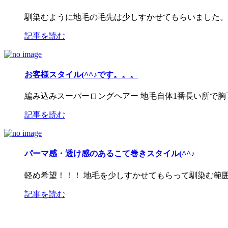
馴染むように地毛の毛先は少しすかせてもらいました。
記事を読む
お客様スタイル(^^♪です。。。
編み込みスーパーロングヘアー 地毛自体1番長い所で
記事を読む
パーマ感・透け感のあるこて巻きスタイル(^^♪
軽め希望！！！ 地毛を少しすかせてもらって馴染む範囲
記事を読む