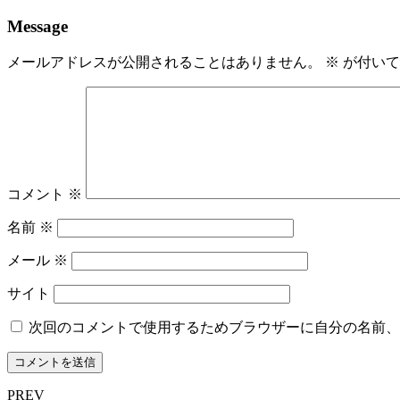
Message
メールアドレスが公開されることはありません。
※
が付いて
コメント
※
名前
※
メール
※
サイト
次回のコメントで使用するためブラウザーに自分の名前、
PREV