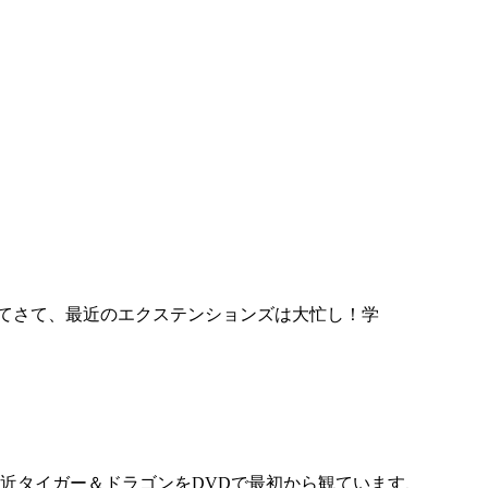
。さてさて、最近のエクステンションズは大忙し！学
近タイガー＆ドラゴンをDVDで最初から観ています、