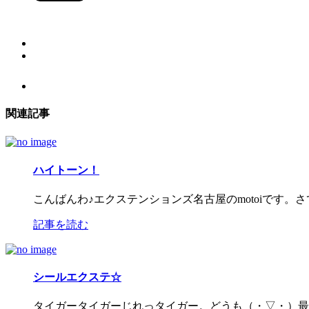
関連記事
ハイトーン！
こんばんわ♪エクステンションズ名古屋のmotoiです
記事を読む
シールエクステ☆
タイガータイガーじれっタイガー。どうも（・▽・）最