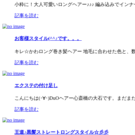
小粋に！大人可愛いロングヘアー♪♪♪ 編み込みでイン
記事を読む
お客様スタイル(^^♪です。。。
キレ☆かわロング巻き髪ヘアー 地毛に合わせた色と、
記事を読む
エクステの付け足し
こんにちは(･∀･)DuOヘアー心斎橋の大石です。まだまだ
記事を読む
王道♪黒髪ストレートロングスタイル☆彡彡