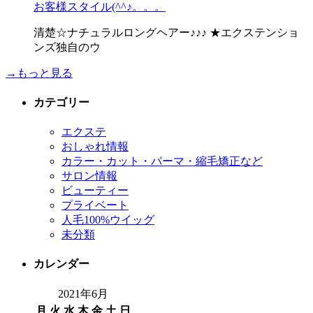
お客様スタイル(^^♪。。。
清楚☆ナチュラルロングヘアー♪♪♪ ★エクステンショ
ンズ独自のウ
→もっと見る
カテゴリー
エクステ
おしゃれ情報
カラー・カット・パーマ・縮毛矯正など
サロン情報
ビューティー
プライベート
人毛100%ウイッグ
未分類
カレンダー
2021年6月
月
火
水
木
金
土
日