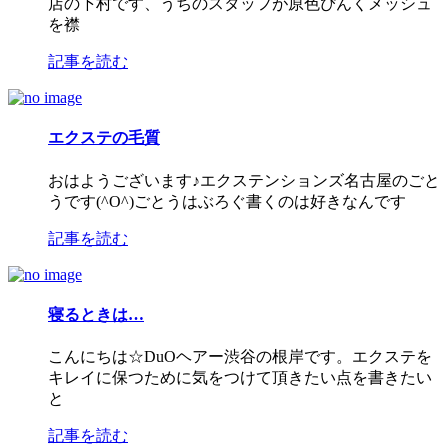
店の下村です、うちのスタッフが原色ぴんくメッシュ
を襟
記事を読む
エクステの毛質
おはようございます♪エクステンションズ名古屋のごと
うです(^O^)ごとうはぶろぐ書くのは好きなんです
記事を読む
寝るときは…
こんにちは☆DuOヘアー渋谷の根岸です。エクステを
キレイに保つために気をつけて頂きたい点を書きたい
と
記事を読む