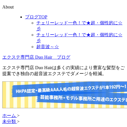
About
ブログTOP
チェリーレッド一色！で★超・個性的に☆
彡
チェリーレッド一色！で★超・個性的に☆
彡
超音波～☆
エクステ専門店 Duo Hair ブログ
エクステ専門店 Duo Hairは多くの実績により豊富な髪型をご
提案でき独自の超音波エクステでダメージを軽減。
ホーム
>
未分類
>