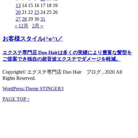
13
14
15
16
17
18
19
20
21
22
23
24
25
26
27
28
29
30
31
« 12月
2月 »
お客様スタイル(^o^)／
エクステ専門店 Duo Hairは多くの実績により豊富な髪型を
ご提案でき独自の超音波エクステでダメージを軽減。
Copyright© エクステ専門店 Duo Hair ブログ , 2020 All
Rights Reserved.
WordPress-Theme STINGER3
PAGE TOP ↑