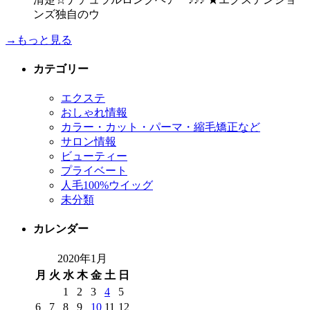
ンズ独自のウ
→もっと見る
カテゴリー
エクステ
おしゃれ情報
カラー・カット・パーマ・縮毛矯正など
サロン情報
ビューティー
プライベート
人毛100%ウイッグ
未分類
カレンダー
2020年1月
月
火
水
木
金
土
日
1
2
3
4
5
6
7
8
9
10
11
12