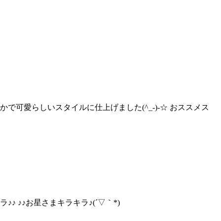
可愛らしいスタイルに仕上げました(^_-)-☆ おススメス
♪♪お星さまキラキラ♪(´▽｀*)