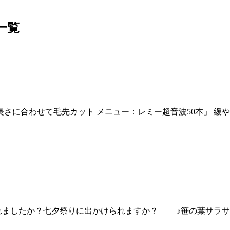
 一覧
に合わせて毛先カット メニュー：レミー超音波50本」 緩やかで
れましたか？七夕祭りに出かけられますか？ ♪笹の葉サラサラ♪♪ 