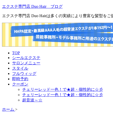
エクステ専門店 Duo Hair ブログ
エクステ専門店 Duo Hairは多くの実績により豊富な髪型
TOP
シールエクステ
サロンメニュー
スタイル
フルウィッグ
即時予約
クーポン
チェリーレッド一色！で★超・個性的に☆彡
チェリーレッド一色！で★超・個性的に☆彡
超音波～☆
ホーム
>