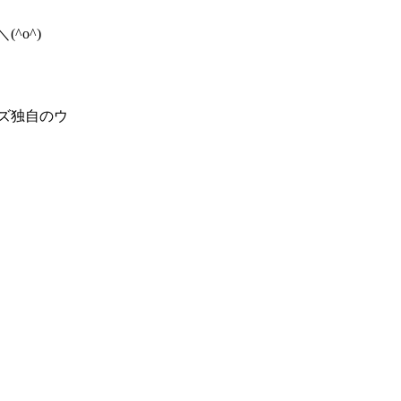
^o^)
ンズ独自のウ