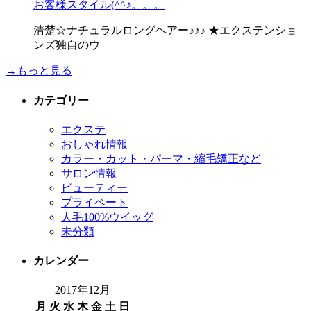
お客様スタイル(^^♪。。。
清楚☆ナチュラルロングヘアー♪♪♪ ★エクステンショ
ンズ独自のウ
→もっと見る
カテゴリー
エクステ
おしゃれ情報
カラー・カット・パーマ・縮毛矯正など
サロン情報
ビューティー
プライベート
人毛100%ウイッグ
未分類
カレンダー
2017年12月
月
火
水
木
金
土
日