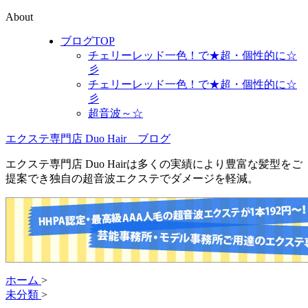
About
ブログTOP
チェリーレッド一色！で★超・個性的に☆
彡
チェリーレッド一色！で★超・個性的に☆
彡
超音波～☆
エクステ専門店 Duo Hair ブログ
エクステ専門店 Duo Hairは多くの実績により豊富な髪型をご
提案でき独自の超音波エクステでダメージを軽減。
ホーム
>
未分類
>