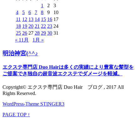
1
2
3
4
5
6
7
8
9
10
11
12
13
14
15
16
17
18
19
20
21
22
23
24
25
26
27
28
29
30
31
« 11月
1月 »
明治神宮(^^♪
エクステ専門店 Duo Hairは多くの実績により豊富な髪型を
ご提案でき独自の超音波エクステでダメージを軽減。
Copyright© エクステ専門店 Duo Hair ブログ , 2017 All
Rights Reserved.
WordPress-Theme STINGER3
PAGE TOP ↑