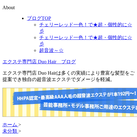
About
ブログTOP
チェリーレッド一色！で★超・個性的に☆
彡
チェリーレッド一色！で★超・個性的に☆
彡
超音波～☆
エクステ専門店 Duo Hair ブログ
エクステ専門店 Duo Hairは多くの実績により豊富な髪型をご
提案でき独自の超音波エクステでダメージを軽減。
ホーム
>
未分類
>