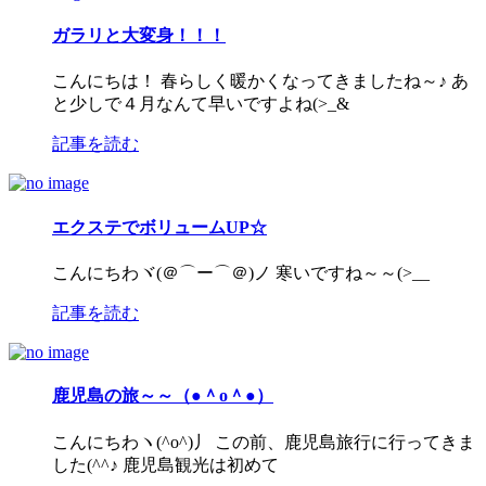
ガラリと大変身！！！
こんにちは！ 春らしく暖かくなってきましたね～♪ あ
と少しで４月なんて早いですよね(>_&
記事を読む
エクステでボリュームUP☆
こんにちわヾ(＠⌒ー⌒＠)ノ 寒いですね～～(>__
記事を読む
鹿児島の旅～～（●＾o＾●）
こんにちわヽ(^o^)丿 この前、鹿児島旅行に行ってきま
した(^^♪ 鹿児島観光は初めて