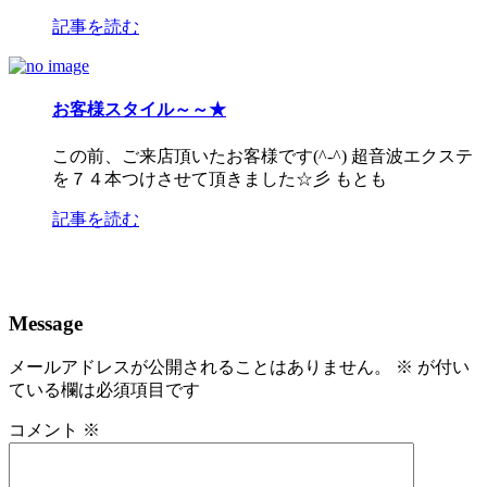
記事を読む
お客様スタイル～～★
この前、ご来店頂いたお客様です(^-^) 超音波エクステ
を７４本つけさせて頂きました☆彡 もとも
記事を読む
Message
メールアドレスが公開されることはありません。
※
が付い
ている欄は必須項目です
コメント
※