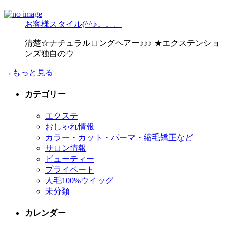
お客様スタイル(^^♪。。。
清楚☆ナチュラルロングヘアー♪♪♪ ★エクステンショ
ンズ独自のウ
→もっと見る
カテゴリー
エクステ
おしゃれ情報
カラー・カット・パーマ・縮毛矯正など
サロン情報
ビューティー
プライベート
人毛100%ウイッグ
未分類
カレンダー