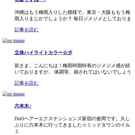
沖縄はもう梅雨入りした模様で、東京・大阪ももう梅
雨入りまじかでしょうか？ 毎日ジメジメとしておりま
記事を読む
立体ハイライトカラー☆彡
皆さま、こんにちは！梅雨時期特有のジメジメ感が続
いておりますが、 体調等、崩されてはいないでしょう
記事を読む
六本木♪
DuOヘアーエクステンションズ新宿の倉岡です。久し
ぶりに六本木に行ってきました☆ミッドタウンのイル
ミ