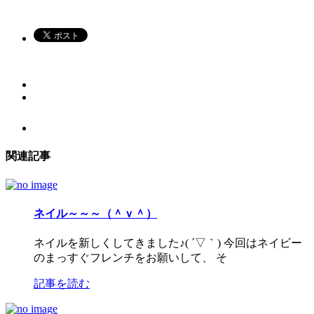
関連記事
ネイル～～～（＾ｖ＾）
ネイルを新しくしてきました♪( ´▽｀) 今回はネイビー
のまっすぐフレンチをお願いして、 そ
記事を読む