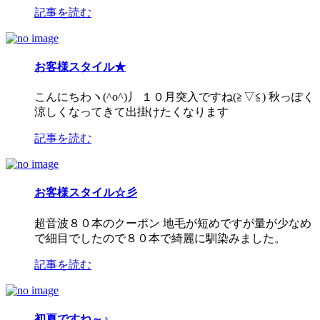
記事を読む
お客様スタイル★
こんにちわヽ(^o^)丿 １０月突入ですね(≧▽≦) 秋っぽく
涼しくなってきて出掛けたくなります
記事を読む
お客様スタイル☆彡
超音波８０本のクーポン 地毛が短めですが量が少なめ
で細目でしたので８０本で綺麗に馴染みました。
記事を読む
初夏ですね～♪