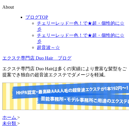
About
ブログTOP
チェリーレッド一色！で★超・個性的に☆
彡
チェリーレッド一色！で★超・個性的に☆
彡
超音波～☆
エクステ専門店 Duo Hair ブログ
エクステ専門店 Duo Hairは多くの実績により豊富な髪型をご
提案でき独自の超音波エクステでダメージを軽減。
ホーム
>
未分類
>