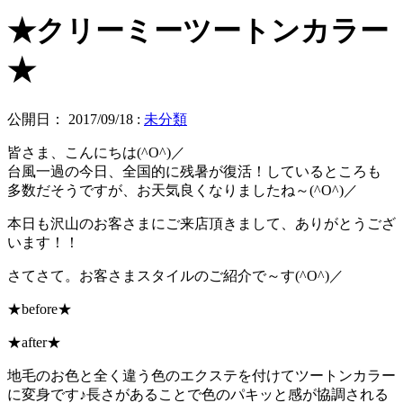
★クリーミーツートンカラー
★
公開日：
2017/09/18
:
未分類
皆さま、こんにちは(^O^)／
台風一過の今日、全国的に残暑が復活！しているところも
多数だそうですが、お天気良くなりましたね～(^O^)／
本日も沢山のお客さまにご来店頂きまして、ありがとうござ
います！！
さてさて。お客さまスタイルのご紹介で～す(^O^)／
★before★
★after★
地毛のお色と全く違う色のエクステを付けてツートンカラー
に変身です♪長さがあることで色のパキッと感が協調される