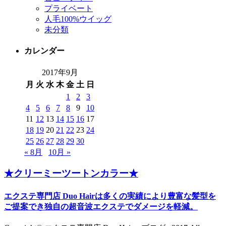
プライベート
人毛100%ウイッグ
未分類
カレンダー
2017年9月
月
火
水
木
金
土
日
1
2
3
4
5
6
7
8
9
10
11
12
13
14
15
16
17
18
19
20
21
22
23
24
25
26
27
28
29
30
« 8月
10月 »
★クリーミーツートンカラー★
エクステ専門店 Duo Hairは多くの実績により豊富な髪型を
ご提案でき独自の超音波エクステでダメージを軽減。