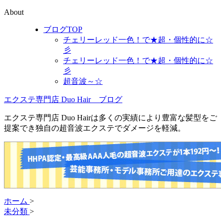
About
ブログTOP
チェリーレッド一色！で★超・個性的に☆
彡
チェリーレッド一色！で★超・個性的に☆
彡
超音波～☆
エクステ専門店 Duo Hair ブログ
エクステ専門店 Duo Hairは多くの実績により豊富な髪型をご
提案でき独自の超音波エクステでダメージを軽減。
ホーム
>
未分類
>