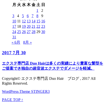
月
火
水
木
金
土
日
1
2
3
4
5
6
7
8
9
10
11
12
13
14
15
16
17
18
19
20
21
22
23
24
25
26
27
28
29
30
31
« 6月
8月 »
2017 7月 30
エクステ専門店 Duo Hairは多くの実績により豊富な髪型を
ご提案でき独自の超音波エクステでダメージを軽減。
Copyright© エクステ専門店 Duo Hair ブログ , 2017 All
Rights Reserved.
WordPress-Theme STINGER3
PAGE TOP ↑