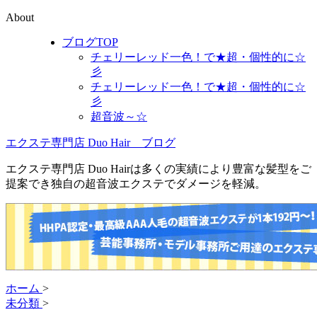
About
ブログTOP
チェリーレッド一色！で★超・個性的に☆
彡
チェリーレッド一色！で★超・個性的に☆
彡
超音波～☆
エクステ専門店 Duo Hair ブログ
エクステ専門店 Duo Hairは多くの実績により豊富な髪型をご
提案でき独自の超音波エクステでダメージを軽減。
ホーム
>
未分類
>