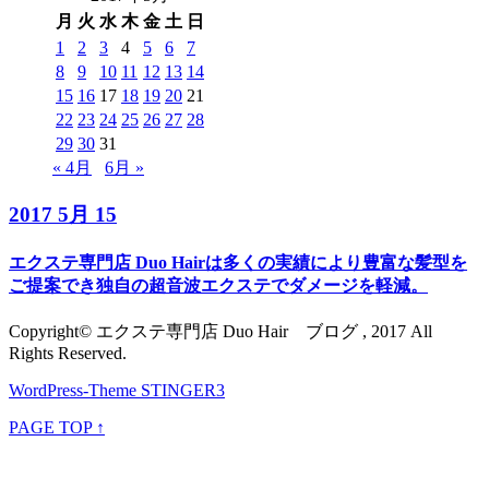
月
火
水
木
金
土
日
1
2
3
4
5
6
7
8
9
10
11
12
13
14
15
16
17
18
19
20
21
22
23
24
25
26
27
28
29
30
31
« 4月
6月 »
2017 5月 15
エクステ専門店 Duo Hairは多くの実績により豊富な髪型を
ご提案でき独自の超音波エクステでダメージを軽減。
Copyright© エクステ専門店 Duo Hair ブログ , 2017 All
Rights Reserved.
WordPress-Theme STINGER3
PAGE TOP ↑