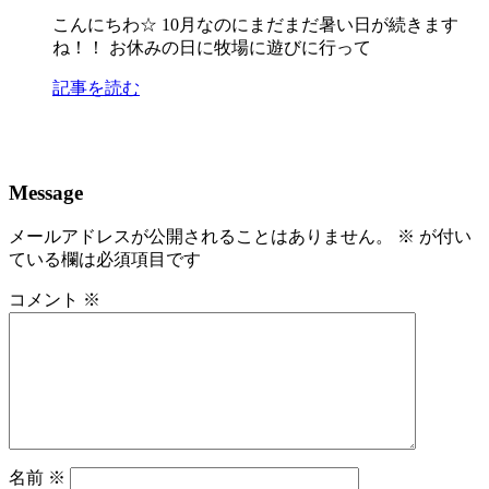
こんにちわ☆ 10月なのにまだまだ暑い日が続きます
ね！！ お休みの日に牧場に遊びに行って
記事を読む
Message
メールアドレスが公開されることはありません。
※
が付い
ている欄は必須項目です
コメント
※
名前
※