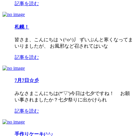
記事を読む
札幌！
皆さま、こんにちはヽ(^o^)丿 ずいぶんと寒くなってま
いりましたが、 お風邪など召されてはいな
記事を読む
7月7日☆彡
みなさまこんにちは(*'▽')今日は七夕ですね！ お願
い事されましたか？七夕祭りに出かけられ
記事を読む
手作りケーキ(^^♪