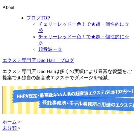
About
ブログTOP
チェリーレッド一色！で★超・個性的に☆
彡
チェリーレッド一色！で★超・個性的に☆
彡
超音波～☆
エクステ専門店 Duo Hair ブログ
エクステ専門店 Duo Hairは多くの実績により豊富な髪型をご
提案でき独自の超音波エクステでダメージを軽減。
ホーム
>
未分類
>