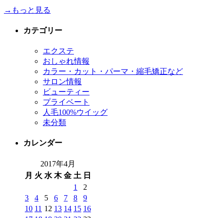
→もっと見る
カテゴリー
エクステ
おしゃれ情報
カラー・カット・パーマ・縮毛矯正など
サロン情報
ビューティー
プライベート
人毛100%ウイッグ
未分類
カレンダー
2017年4月
月
火
水
木
金
土
日
1
2
3
4
5
6
7
8
9
10
11
12
13
14
15
16