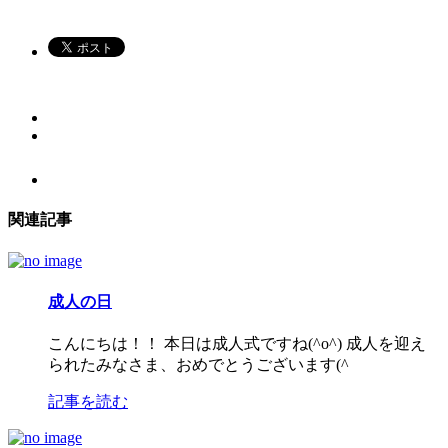
関連記事
成人の日
こんにちは！！ 本日は成人式ですね(^o^) 成人を迎え
られたみなさま、おめでとうございます(^
記事を読む