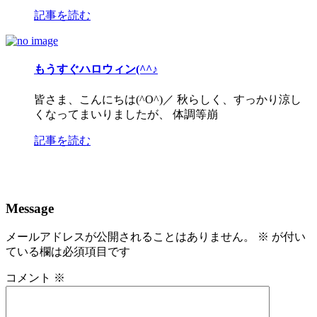
記事を読む
もうすぐハロウィン(^^♪
皆さま、こんにちは(^O^)／ 秋らしく、すっかり涼し
くなってまいりましたが、 体調等崩
記事を読む
Message
メールアドレスが公開されることはありません。
※
が付い
ている欄は必須項目です
コメント
※