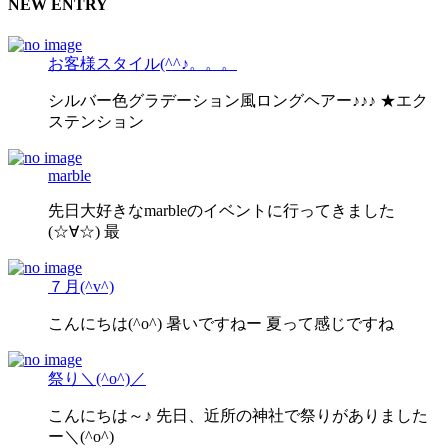
NEW ENTRY
お客様スタイル(^^♪。。。
シルバー色グラデーション風ロングヘアー♪♪♪ ★エク
ステンション
marble
先日大好きなmarbleのイベントに行ってきました
(☆∀☆) 最
７月(^v^)
こんにちは(^o^) 暑いですねー 夏って感じですね
祭り＼(^o^)／
こんにちは～♪ 先日、近所の神社で祭りがありました
ー＼(^o^)