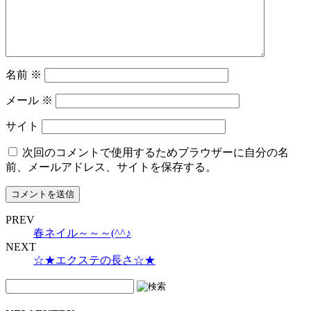
名前
※
メール
※
サイト
次回のコメントで使用するためブラウザーに自分の名
前、メールアドレス、サイトを保存する。
PREV
春ネイル～～～(^^♪
NEXT
☆★エクステの長さ☆★