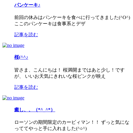
パンケーキ♪
前回の休みはパンケーキを食べに行ってきました(^O^)
ここのパンケーキは食事系とデザ
記事を読む
桜(^^♪
皆さま、こんにちは！ 桜満開まではあと少し！です
が、 いいお天気にきれいな桜ピンクが映え
記事を読む
癒し、、（*^_^*）
ローソンの期間限定のカービィマン！！ ずっと気にな
っててやっと手に入れました(^○^)