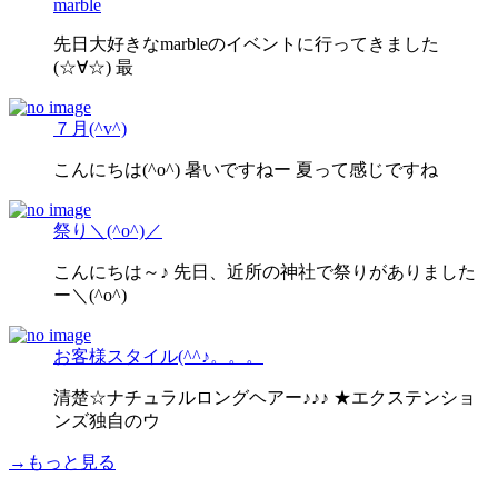
marble
先日大好きなmarbleのイベントに行ってきました
(☆∀☆) 最
７月(^v^)
こんにちは(^o^) 暑いですねー 夏って感じですね
祭り＼(^o^)／
こんにちは～♪ 先日、近所の神社で祭りがありました
ー＼(^o^)
お客様スタイル(^^♪。。。
清楚☆ナチュラルロングヘアー♪♪♪ ★エクステンショ
ンズ独自のウ
→もっと見る