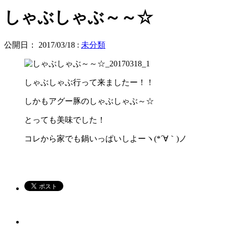
しゃぶしゃぶ～～☆
公開日：
2017/03/18
:
未分類
しゃぶしゃぶ行って来ましたー！！
しかもアグー豚のしゃぶしゃぶ～☆
とっても美味でした！
コレから家でも鍋いっぱいしよーヽ(*´∀｀)ノ