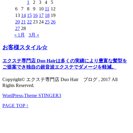
1
2
3
4
5
6
7
8
9
10
11
12
13
14
15
16
17
18
19
20
21
22
23
24
25
26
27
28
« 1月
3月 »
お客様スタイル☆
エクステ専門店 Duo Hairは多くの実績により豊富な髪型を
ご提案でき独自の超音波エクステでダメージを軽減。
Copyright© エクステ専門店 Duo Hair ブログ , 2017 All
Rights Reserved.
WordPress-Theme STINGER3
PAGE TOP ↑