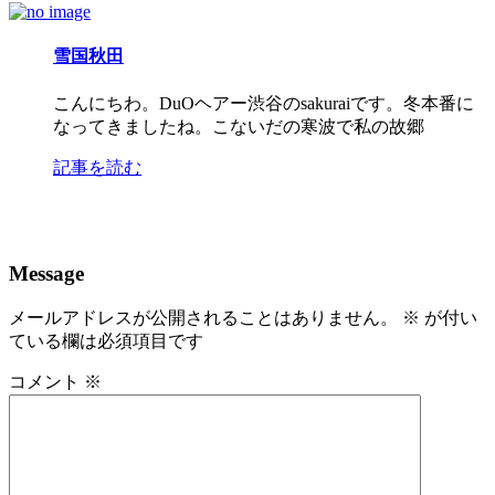
雪国秋田
こんにちわ。DuOヘアー渋谷のsakuraiです。冬本番に
なってきましたね。こないだの寒波で私の故郷
記事を読む
Message
メールアドレスが公開されることはありません。
※
が付い
ている欄は必須項目です
コメント
※