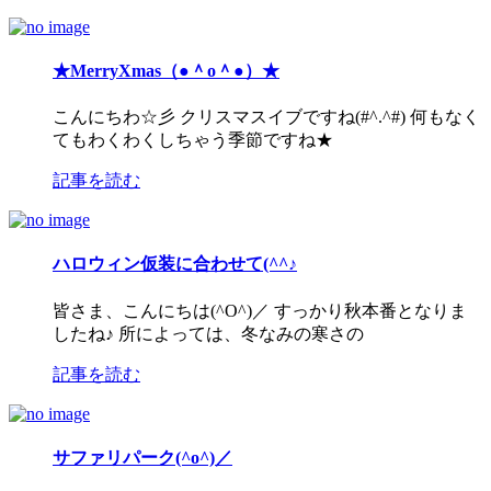
★MerryXmas（●＾o＾●）★
こんにちわ☆彡 クリスマスイブですね(#^.^#) 何もなく
てもわくわくしちゃう季節ですね★
記事を読む
ハロウィン仮装に合わせて(^^♪
皆さま、こんにちは(^O^)／ すっかり秋本番となりま
したね♪ 所によっては、冬なみの寒さの
記事を読む
サファリパーク(^o^)／