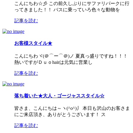
こんにちわ☆彡 この前久しぶりにサファリパークに行
ってきました！！ バスに乗っていろ色々な動物を
記事を読む
お客様スタイル★
こんにちわヾ(＠⌒ー⌒＠)ノ 夏真っ盛りですね！！！
熱いですがＤｕｏhairは元気に営業し
記事を読む
落ち着いた★大人・ゴージャススタイル☆
皆さま、こんにちは～ヽ(^o^)丿 本日も沢山のお客さま
にご来店頂き、ありがとうございます！ ス
記事を読む