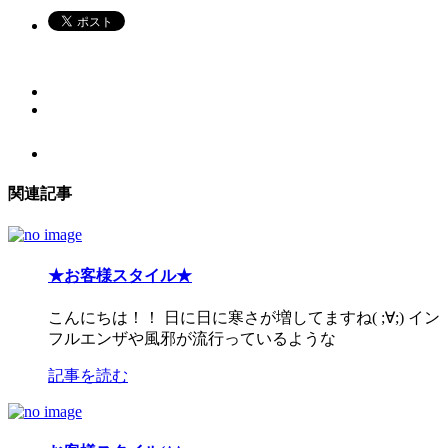
関連記事
★お客様スタイル★
こんにちは！！ 日に日に寒さが増してますね( ;∀;) イン
フルエンザや風邪が流行っているような
記事を読む