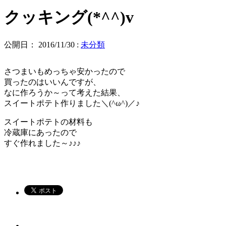
クッキング(*^^)v
公開日：
2016/11/30
:
未分類
さつまいもめっちゃ安かったので
買ったのはいいんですが、
なに作ろうか～って考えた結果、
スイートポテト作りました＼(^ω^)／♪
スイートポテトの材料も
冷蔵庫にあったので
すぐ作れました～♪♪♪