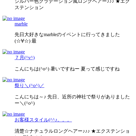
シルバー色グラデーション風ロングヘアー♪♪♪ ★エク
ステンション
marble
先日大好きなmarbleのイベントに行ってきました
(☆∀☆) 最
７月(^v^)
こんにちは(^o^) 暑いですねー 夏って感じですね
祭り＼(^o^)／
こんにちは～♪ 先日、近所の神社で祭りがありました
ー＼(^o^)
お客様スタイル(^^♪。。。
清楚☆ナチュラルロングヘアー♪♪♪ ★エクステンショ