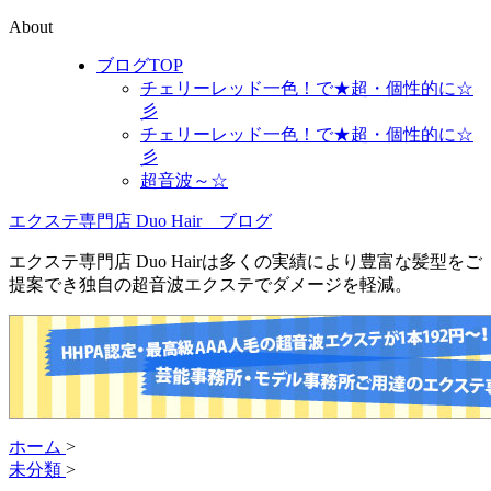
About
ブログTOP
チェリーレッド一色！で★超・個性的に☆
彡
チェリーレッド一色！で★超・個性的に☆
彡
超音波～☆
エクステ専門店 Duo Hair ブログ
エクステ専門店 Duo Hairは多くの実績により豊富な髪型をご
提案でき独自の超音波エクステでダメージを軽減。
ホーム
>
未分類
>