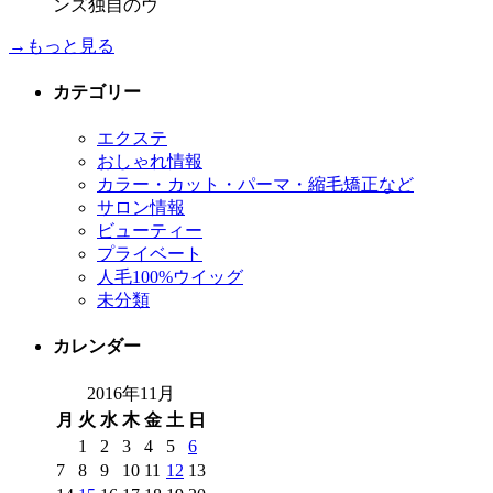
ンズ独自のウ
→もっと見る
カテゴリー
エクステ
おしゃれ情報
カラー・カット・パーマ・縮毛矯正など
サロン情報
ビューティー
プライベート
人毛100%ウイッグ
未分類
カレンダー
2016年11月
月
火
水
木
金
土
日
1
2
3
4
5
6
7
8
9
10
11
12
13