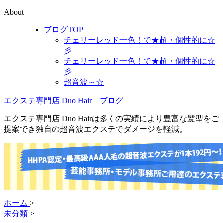
About
ブログTOP
チェリーレッド一色！で★超・個性的に☆
彡
チェリーレッド一色！で★超・個性的に☆
彡
超音波～☆
エクステ専門店 Duo Hair ブログ
エクステ専門店 Duo Hairは多くの実績により豊富な髪型をご
提案でき独自の超音波エクステでダメージを軽減。
ホーム
>
未分類
>