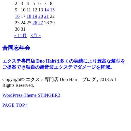
2
3
4
5
6
7
8
9
10
11
12
13
14
15
16
17
18
19
20
21
22
23
24
25
26
27
28
29
30
31
« 11月
3月 »
合同忘年会
エクステ専門店 Duo Hairは多くの実績により豊富な髪型を
ご提案でき独自の超音波エクステでダメージを軽減。
Copyright© エクステ専門店 Duo Hair ブログ , 2013 All
Rights Reserved.
WordPress-Theme STINGER3
PAGE TOP ↑