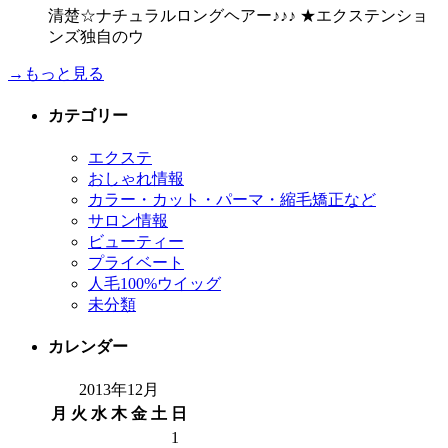
清楚☆ナチュラルロングヘアー♪♪♪ ★エクステンショ
ンズ独自のウ
→もっと見る
カテゴリー
エクステ
おしゃれ情報
カラー・カット・パーマ・縮毛矯正など
サロン情報
ビューティー
プライベート
人毛100%ウイッグ
未分類
カレンダー
2013年12月
月
火
水
木
金
土
日
1