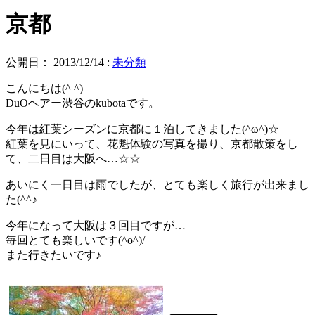
京都
公開日：
2013/12/14
:
未分類
こんにちは(^ ^)
DuOヘアー渋谷のkubotaです。
今年は紅葉シーズンに京都に１泊してきました(^ω^)☆
紅葉を見にいって、花魁体験の写真を撮り、京都散策をし
て、二日目は大阪へ…☆☆
あいにく一日目は雨でしたが、とても楽しく旅行が出来まし
た(^^♪
今年になって大阪は３回目ですが…
毎回とても楽しいです(^o^)/
また行きたいです♪