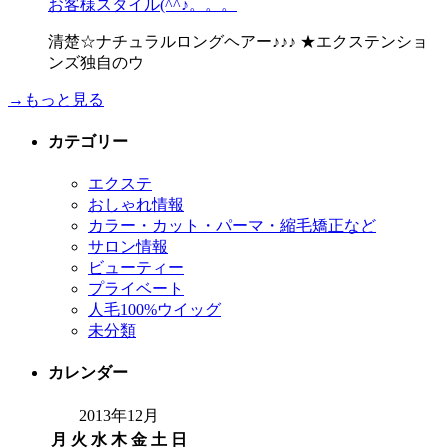
お客様スタイル(^^♪。。。
清楚☆ナチュラルロングヘアー♪♪♪ ★エクステンショ
ンズ独自のウ
→もっと見る
カテゴリー
エクステ
おしゃれ情報
カラー・カット・パーマ・縮毛矯正など
サロン情報
ビューティー
プライベート
人毛100%ウイッグ
未分類
カレンダー
2013年12月
月
火
水
木
金
土
日