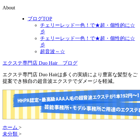
About
ブログTOP
チェリーレッド一色！で★超・個性的に☆
彡
チェリーレッド一色！で★超・個性的に☆
彡
超音波～☆
エクステ専門店 Duo Hair ブログ
エクステ専門店 Duo Hairは多くの実績により豊富な髪型をご
提案でき独自の超音波エクステでダメージを軽減。
ホーム
>
未分類
>