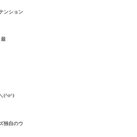
ステンション
 最
^o^)
ンズ独自のウ