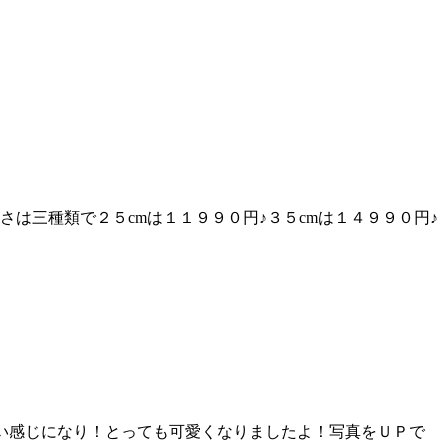
は三種類で２５cmは１１９９０円♪３５cmは１４９９０円♪
い感じになり！とっても可愛くなりましたよ！写真をＵＰで