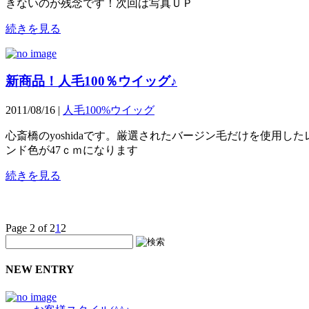
きないのが残念です！次回は写真ＵＰ
続きを見る
新商品！人毛100％ウイッグ♪
2011/08/16 |
人毛100%ウイッグ
心斎橋のyoshidaです。厳選されたバージン毛だけを使用
ンド色が47ｃｍになります
続きを見る
Page 2 of 2
1
2
NEW ENTRY