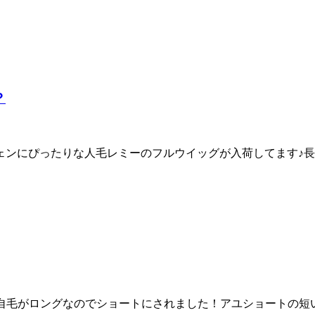
？
ェンにぴったりな人毛レミーのフルウイッグが入荷してます♪長さ
。自毛がロングなのでショートにされました！アユショートの短