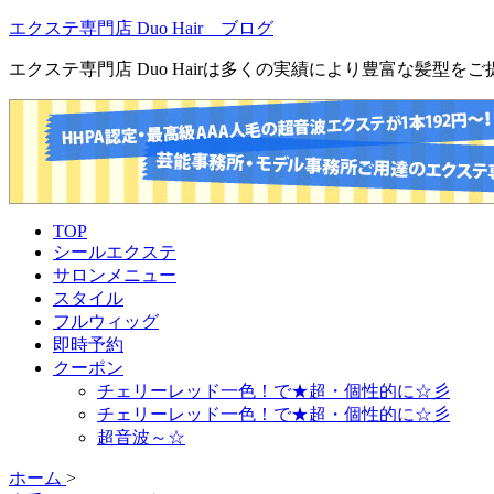
エクステ専門店 Duo Hair ブログ
エクステ専門店 Duo Hairは多くの実績により豊富な髪型
TOP
シールエクステ
サロンメニュー
スタイル
フルウィッグ
即時予約
クーポン
チェリーレッド一色！で★超・個性的に☆彡
チェリーレッド一色！で★超・個性的に☆彡
超音波～☆
ホーム
>