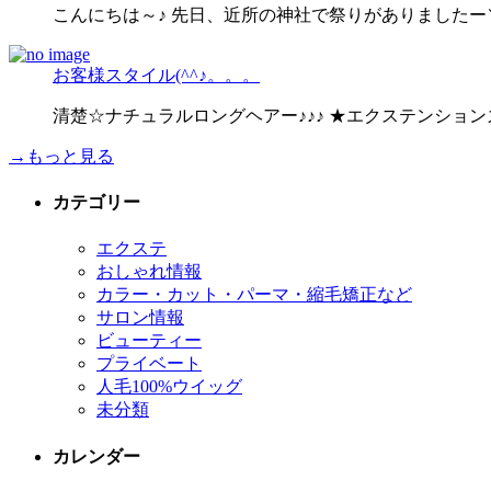
こんにちは～♪ 先日、近所の神社で祭りがありましたー＼(
お客様スタイル(^^♪。。。
清楚☆ナチュラルロングヘアー♪♪♪ ★エクステンショ
→もっと見る
カテゴリー
エクステ
おしゃれ情報
カラー・カット・パーマ・縮毛矯正など
サロン情報
ビューティー
プライベート
人毛100%ウイッグ
未分類
カレンダー