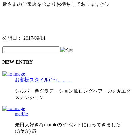
皆さまのご来店を心よりお待ちしております(^^♪
公開日：
2017/09/14
NEW ENTRY
お客様スタイル(^^♪。。。
シルバー色グラデーション風ロングヘアー♪♪♪ ★エク
ステンション
marble
先日大好きなmarbleのイベントに行ってきました
(☆∀☆) 最