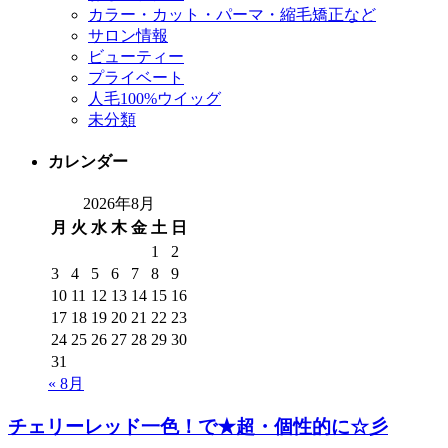
カラー・カット・パーマ・縮毛矯正など
サロン情報
ビューティー
プライベート
人毛100%ウイッグ
未分類
カレンダー
2026年8月
月
火
水
木
金
土
日
1
2
3
4
5
6
7
8
9
10
11
12
13
14
15
16
17
18
19
20
21
22
23
24
25
26
27
28
29
30
31
« 8月
チェリーレッド一色！で★超・個性的に☆彡